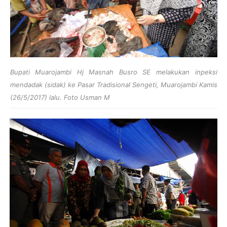
Bupati Muarojambi Hj Masnah Busro SE melakukan inpeksi
mendadak (sidak) ke Pasar Tradisional Sengeti, Muarojambi Kamis
(26/5/2017) lalu. Foto Usman M