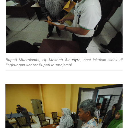
Bupati Muarojambi, Hj.
Masnah Albusyro
, saat lakukan sidak di
lingkungan kantor Bupati Muarojambi.