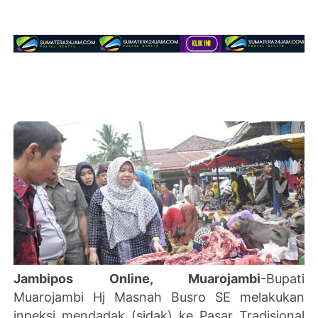
Jambipos Online, Muarojambi
-Bupati
Muarojambi Hj Masnah Busro SE melakukan
inpeksi mendadak (sidak) ke Pasar Tradisional