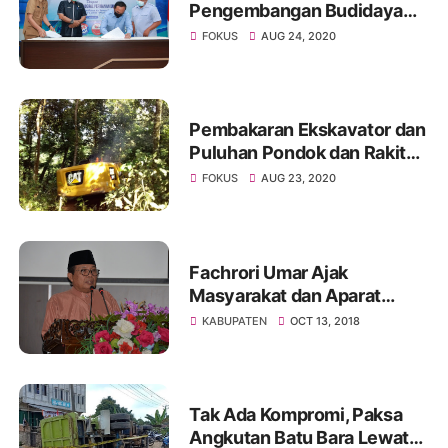
Pengembangan Budidaya
Ikan Air Tawar
FOKUS
AUG 24, 2020
Pembakaran Ekskavator dan
Puluhan Pondok dan Rakit
Milik Pelaku PETI di Pinggir
FOKUS
AUG 23, 2020
Sungai Batang Tebo
Fachrori Umar Ajak
Masyarakat dan Aparat
Pemerintah Tingkat
KABUPATEN
OCT 13, 2018
Kebersamaan
Tak Ada Kompromi, Paksa
Angkutan Batu Bara Lewat