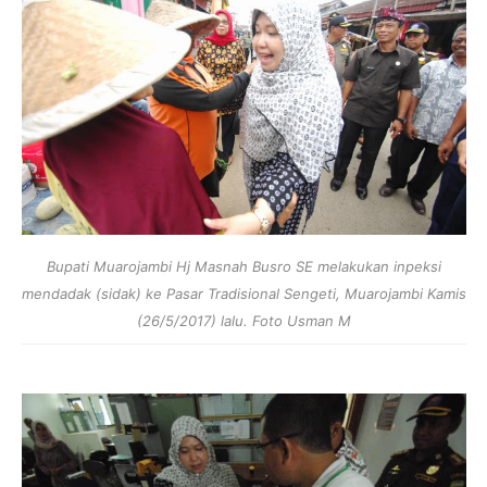
Bupati Muarojambi Hj Masnah Busro SE melakukan inpeksi
mendadak (sidak) ke Pasar Tradisional Sengeti, Muarojambi Kamis
(26/5/2017) lalu. Foto Usman M