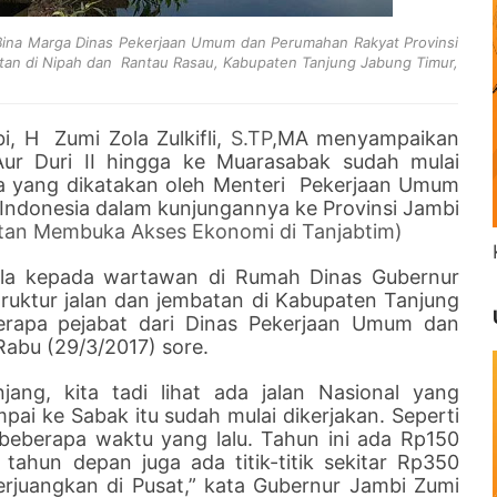
d Bina Marga Dinas Pekerjaan Umum dan Perumahan Rakyat Provinsi
atan di Nipah dan Rantau Rasau, Kabupaten Tanjung Jabung Timur,
, H Zumi Zola Zulkifli,
S.TP
,MA menyampaikan
Aur Duri II hingga ke Muarasabak sudah mulai
apa yang dikatakan oleh Menteri Pekerjaan Umum
Indonesia dalam kunjungannya ke Provinsi Jambi
tan Membuka Akses Ekonomi di Tanjabtim)
Zola kepada wartawan di Rumah Dinas Gubernur
truktur jalan dan jembatan di Kabupaten Tanjung
rapa pejabat dari Dinas Pekerjaan Umum dan
abu (29/3/2017) sore.
ang, kita tadi lihat ada jalan Nasional yang
pai ke Sabak itu sudah mulai dikerjakan. Seperti
beberapa waktu yang lalu. Tahun ini ada Rp150
 tahun depan juga ada titik-titik sekitar Rp350
perjuangkan di Pusat,” kata Gubernur Jambi Zumi