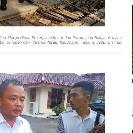
d Bina Marga Dinas Pekerjaan Umum dan Perumahan Rakyat Provinsi
atan di Nipah dan Rantau Rasau, Kabupaten Tanjung Jabung Timur,