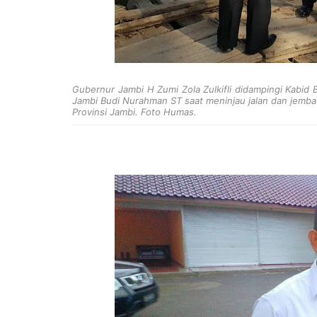
Gubernur Jambi H Zumi Zola Zulkifli didampingi Kabi
Jambi Budi Nurahman ST saat meninjau jalan dan jemb
Provinsi Jambi. Foto Humas.