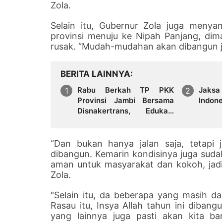
Zola.
Selain itu, Gubernur Zola juga menyam
provinsi menuju ke Nipah Panjang, d
rusak. “Mudah-mudahan akan dibangun ju
BERITA LAINNYA
Rabu Berkah TP PKK
Jaksa
Provinsi Jambi Bersama
Indon
Disnakertrans, Edukasi
Masyarakat tentang
Pekerja Migran Indonesia
yang Aman dan Legal
“Dan bukan hanya jalan saja, tetapi
dibangun. Kemarin kondisinya juga suda
aman untuk masyarakat dan kokoh, jadi
Zola.
“Selain itu, da beberapa yang masih d
Rasau itu, Insya Allah tahun ini dibang
yang lainnya juga pasti akan kita ba