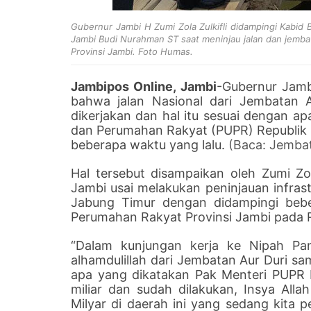
Gubernur Jambi H Zumi Zola Zulkifli didampingi Kabi
Jambi Budi Nurahman ST saat meninjau jalan dan jemb
Provinsi Jambi. Foto Humas.
Jambipos Online, Jambi
-Gubernur Jambi
bahwa jalan Nasional dari Jembatan 
dikerjakan dan hal itu sesuai dengan 
dan Perumahan Rakyat (PUPR) Republik 
beberapa waktu yang lalu.
(Baca: Jemba
Hal tersebut disampaikan oleh Zumi 
Jambi usai melakukan peninjauan infras
Jabung Timur dengan didampingi bebe
Perumahan Rakyat Provinsi Jambi pada R
“Dalam kunjungan kerja ke Nipah Panj
alhamdulillah dari Jembatan Aur Duri sam
apa yang dikatakan Pak Menteri PUPR 
miliar dan sudah dilakukan, Insya Allah
Milyar di daerah ini yang sedang kita 