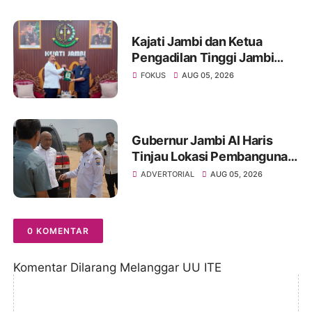
Wilayah Terganggu
Kajati Jambi dan Ketua
Pengadilan Tinggi Jambi
Berkomitmen Perkuat
FOKUS
AUG 05, 2026
Sinergitas Penegakan
Hukum
Gubernur Jambi Al Haris
Tinjau Lokasi Pembangunan
Sekolah Rakyat dan Lokasi
ADVERTORIAL
AUG 05, 2026
Pembangunan BTN Bungo
Green City
0 KOMENTAR
Komentar Dilarang Melanggar UU ITE