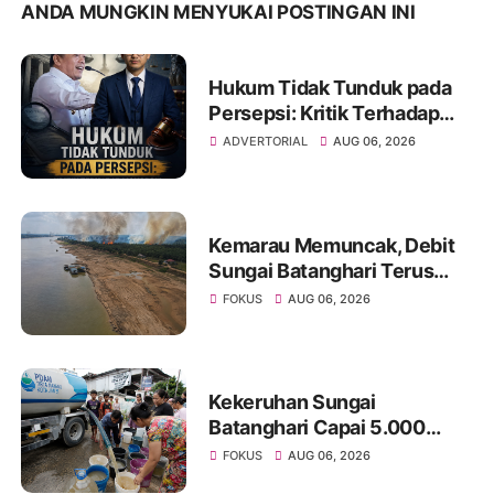
ANDA MUNGKIN MENYUKAI POSTINGAN INI
Hukum Tidak Tunduk pada
Persepsi: Kritik Terhadap
Monopoli Kebenaran oleh
ADVERTORIAL
AUG 06, 2026
Media dan Aktivis
Kemarau Memuncak, Debit
Sungai Batanghari Terus
Menyusut, Jambi Hadapi
FOKUS
AUG 06, 2026
Ancaman Krisis Air Bersih
dan Karhutla
Kekeruhan Sungai
Batanghari Capai 5.000
NTU, Distribusi Air PDAM
FOKUS
AUG 06, 2026
Tirta Mayang di Sejumlah