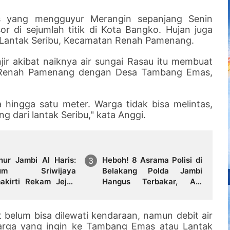
s yang mengguyur Merangin sepanjang Senin
r di sejumlah titik di Kota Bangko. Hujan juga
a Lantak Seribu, Kecamatan Renah Pamenang.
r akibat naiknya air sungai Rasau itu membuat
n Renah Pamenang dengan Desa Tambang Emas,
a hingga satu meter. Warga tidak bisa melintas,
g dari lantak Seribu," kata Anggi.
nur Jambi Al Haris:
Heboh! 8 Asrama Polisi di
eum Sriwijaya
Belakang Polda Jambi
 Rekam Jejak
Hangus Terbakar, Api
daban Masa Lalu
Mengamuk Siang Hari
nsi Jambi Secara
t belum bisa dilewati kendaraan, namun debit air
warga yang ingin ke Tambang Emas atau Lantak