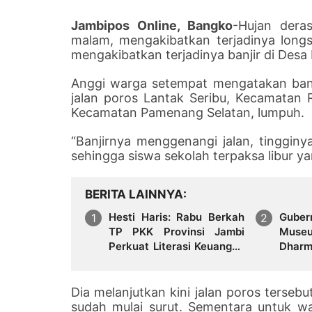
Jambipos Online, Bangko
-Hujan dera
malam, mengakibatkan terjadinya longso
mengakibatkan terjadinya banjir di Des
Anggi warga setempat mengatakan banji
jalan poros Lantak Seribu, Kecamata
Kecamatan Pamenang Selatan, lumpuh.
“Banjirnya menggenangi jalan, tingginy
sehingga siswa sekolah terpaksa libur yan
BERITA LAINNYA
Hesti Haris: Rabu Berkah
Guber
TP PKK Provinsi Jambi
Mus
Perkuat Literasi Keuangan
Dharmakirti
dan Budaya Kelola
Pera
Sampah dari Rumah
Provi
Utuh
Dia melanjutkan kini jalan poros tersebu
sudah mulai surut. Sementara untuk 