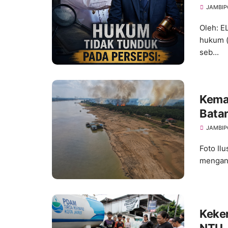
dan A
JAMBIP
Oleh: 
hukum (
seb...
Kema
Bata
Ancam
JAMBIP
Foto Ilu
menganc
Keke
NTU, 