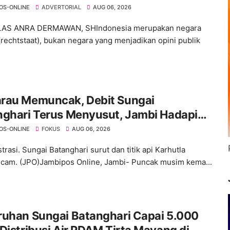
ktivis
OS-ONLINE
ADVERTORIAL
AUG 06, 2026
ELAS ANRA DERMAWAN, SHIndonesia merupakan negara
rechtstaat), bukan negara yang menjadikan opini publik
rau Memuncak, Debit Sungai
nghari Terus Menyusut, Jambi Hadapi
an Krisis Air Bersih dan Karhutla
OS-ONLINE
FOKUS
AUG 06, 2026
strasi. Sungai Batanghari surut dan titik api Karhutla
am. (JPO)Jambipos Online, Jambi- Puncak musim kema...
ruhan Sungai Batanghari Capai 5.000
Distribusi Air PDAM Tirta Mayang di