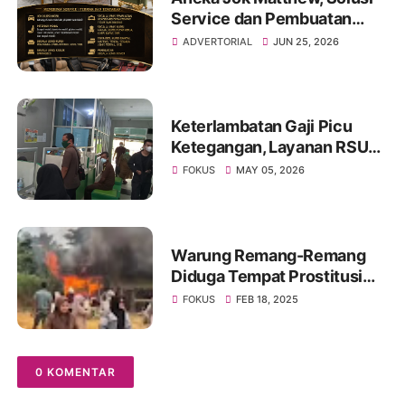
Service dan Pembuatan
Sofa hingga Interior Mobil di
ADVERTORIAL
JUN 25, 2026
Kota Jambi
Keterlambatan Gaji Picu
Ketegangan, Layanan RSUD
Kolonel Abundjani Bangko
FOKUS
MAY 05, 2026
Terancam Terganggu
Warung Remang-Remang
Diduga Tempat Prostitusi
Dibongkar Paksa Oleh
FOKUS
FEB 18, 2025
Warga Muarojambi
0 KOMENTAR