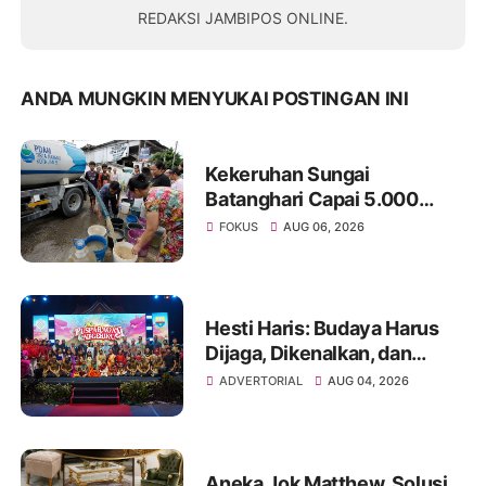
REDAKSI JAMBIPOS ONLINE.
ANDA MUNGKIN MENYUKAI POSTINGAN INI
Kekeruhan Sungai
Batanghari Capai 5.000
NTU, Distribusi Air PDAM
FOKUS
AUG 06, 2026
Tirta Mayang di Sejumlah
Wilayah Terganggu
Hesti Haris: Budaya Harus
Dijaga, Dikenalkan, dan
Diwariskan
ADVERTORIAL
AUG 04, 2026
Aneka Jok Matthew, Solusi