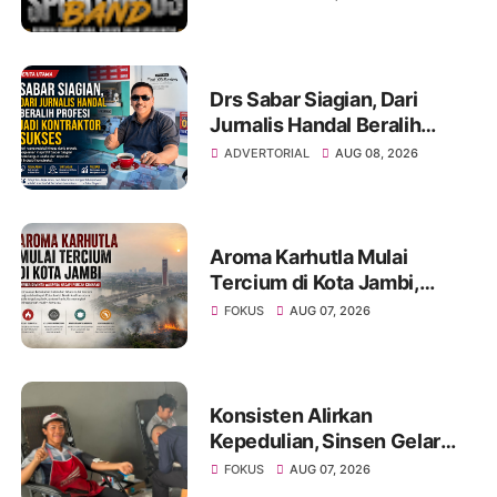
Unjuk Kreativitas di Taman
Banjuran Budayo,
Spontaneus Band Raih Juara
2
Drs Sabar Siagian, Dari
Jurnalis Handal Beralih
Profesi Jadi Kontraktor
ADVERTORIAL
AUG 08, 2026
Sukses
Aroma Karhutla Mulai
Tercium di Kota Jambi,
Warga Diminta Waspada
FOKUS
AUG 07, 2026
Hadapi Puncak Kemarau
Konsisten Alirkan
Kepedulian, Sinsen Gelar
Donor Darah ke-23 dalam
FOKUS
AUG 07, 2026
Perayaan Anniversary