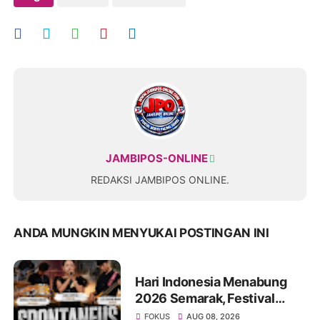
JAMBIPOS-ONLINE
REDAKSI JAMBIPOS ONLINE.
ANDA MUNGKIN MENYUKAI POSTINGAN INI
Hari Indonesia Menabung
2026 Semarak, Festival
Band Pelajar dan Mahasiswa
FOKUS
AUG 08, 2026