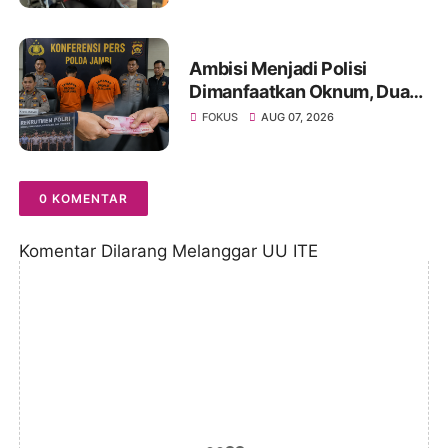
Sinsen
Ambisi Menjadi Polisi
Dimanfaatkan Oknum, Dua
Anggota Polda Jambi Diduga
FOKUS
AUG 07, 2026
Tipu Calon Bintara dengan
Janji Kelulusan
0 KOMENTAR
Komentar Dilarang Melanggar UU ITE