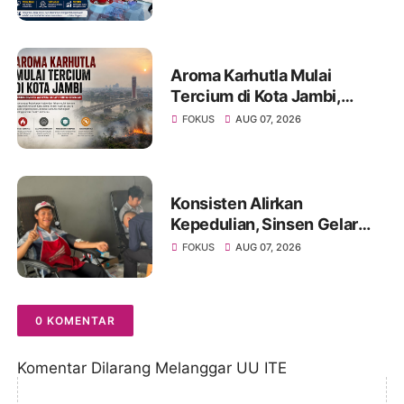
Sukses
Aroma Karhutla Mulai
Tercium di Kota Jambi,
Warga Diminta Waspada
FOKUS
AUG 07, 2026
Hadapi Puncak Kemarau
Konsisten Alirkan
Kepedulian, Sinsen Gelar
Donor Darah ke-23 dalam
FOKUS
AUG 07, 2026
Perayaan Anniversary
Sinsen
0 KOMENTAR
Komentar Dilarang Melanggar UU ITE