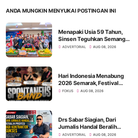
ANDA MUNGKIN MENYUKAI POSTINGAN INI
Menapaki Usia 59 Tahun,
Sinsen Teguhkan Semangat
“Sustainably Growing”
ADVERTORIAL
AUG 08, 2026
Hari Indonesia Menabung
2026 Semarak, Festival
Band Pelajar dan Mahasiswa
FOKUS
AUG 08, 2026
Unjuk Kreativitas di Taman
Banjuran Budayo,
Spontaneus Band Raih Juara
2
Drs Sabar Siagian, Dari
Jurnalis Handal Beralih
Profesi Jadi Kontraktor
ADVERTORIAL
AUG 08, 2026