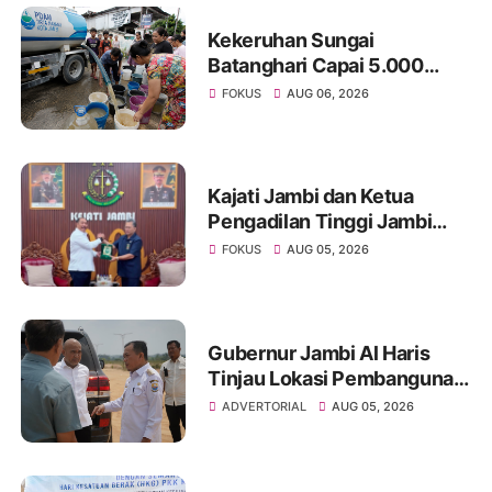
Kekeruhan Sungai
Batanghari Capai 5.000
NTU, Distribusi Air PDAM
FOKUS
AUG 06, 2026
Tirta Mayang di Sejumlah
Wilayah Terganggu
Kajati Jambi dan Ketua
Pengadilan Tinggi Jambi
Berkomitmen Perkuat
FOKUS
AUG 05, 2026
Sinergitas Penegakan
Hukum
Gubernur Jambi Al Haris
Tinjau Lokasi Pembangunan
Sekolah Rakyat dan Lokasi
ADVERTORIAL
AUG 05, 2026
Pembangunan BTN Bungo
Green City