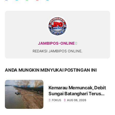
JAMBIPOS-ONLINE
REDAKSI JAMBIPOS ONLINE.
ANDA MUNGKIN MENYUKAI POSTINGAN INI
Kemarau Memuncak, Debit
Sungai Batanghari Terus
Menyusut, Jambi Hadapi
FOKUS
AUG 06, 2026
Ancaman Krisis Air Bersih
dan Karhutla