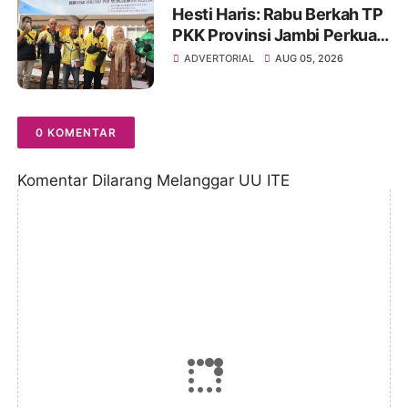
Hesti Haris: Rabu Berkah TP
PKK Provinsi Jambi Perkuat
Literasi Keuangan dan
ADVERTORIAL
AUG 05, 2026
Budaya Kelola Sampah dari
Rumah
0 KOMENTAR
Komentar Dilarang Melanggar UU ITE