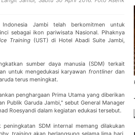
Langit Jambi, Sabtu 30 April 2016. Foto Asenk
 Indonesia Jambi telah berkomitmen untuk
i sebagai ikon pariwisata Nasional. Pihaknya
ice Training
(UST) di Hotel Abadi Suite Jambi,
ingkatkan sumber daya manusia (SDM) terkait
dkan untuk mengedukasi karyawan
frontliner
dan
Garuda terus meningkat.
hankan penghargaan Prima Utama yang diberikan
an Publik Garuda Jambi," sebut General Manager
ad Roesyandi dalam kegiatan edukasi tersebut.
 peningkatan SDM internal memang dilakukan
obby,
training
akan berlangsung selama lima hari,