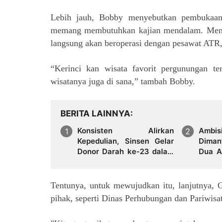
Lebih jauh, Bobby menyebutkan pembukaan 
memang membutuhkan kajian mendalam. Menu
langsung akan beroperasi dengan pesawat ATR,
“Kerinci kan wisata favorit pergunungan ter
wisatanya juga di sana,” tambah Bobby.
BERITA LAINNYA
Konsisten Alirkan
Ambis
Kepedulian, Sinsen Gelar
Dima
Donor Darah ke-23 dalam
Dua A
Perayaan Anniversary
Didug
Sinsen
dengan
Tentunya, untuk mewujudkan itu, lanjutnya,
pihak, seperti Dinas Perhubungan dan Pariwisata