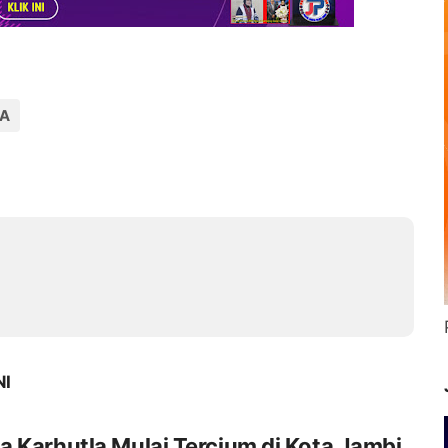
WA
NI
 Karhutla Mulai Tercium di Kota Jambi,