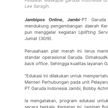
Pesawat Maskapai garuda Indonesia di 
Lee Saragih.
Jambipos Online, Jambi
-PT Garuda
mendukung pengembangan daerah Kerinc
pun menggelar kegiatan
Uplifting Serv
Jumat (30/9).
Perusahaan plat merah ini terus men
standar operasional Garuda. Dimaksu
back office
. Sehingga kualitas layanan 
"Edukasi ini dilakukan untuk memperta
Menteri Perhubungan pada unit Pelayan
PT Garuda Indonesia Jambi, Bobby Achm
Ia mengatakan
,
program edukasi untuk
secara berkala. Kegiatan ini, tambah B