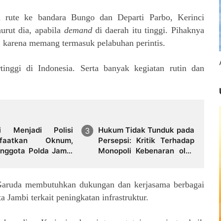
rute ke bandara Bungo dan Departi Parbo, Kerinci
rut dia, apabila
demand
di daerah itu tinggi. Pihaknya
 karena memang termasuk pelabuhan perintis.
tinggi di Indonesia. Serta banyak kegiatan rutin dan
i Menjadi Polisi
Hukum Tidak Tunduk pada
nfaatkan Oknum,
Persepsi: Kritik Terhadap
nggota Polda Jambi
Monopoli Kebenaran oleh
a Tipu Calon Bintara
Media dan Aktivis
 Janji Kelulusan
 Garuda membutuhkan dukungan dan kerjasama berbagai
 Jambi terkait peningkatan infrastruktur.