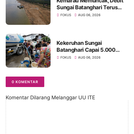
Kemarau Memuncak, Debit
Sungai Batanghari Terus
Menyusut, Jambi Hadapi
FOKUS
AUG 06, 2026
Ancaman Krisis Air Bersih
dan Karhutla
Kekeruhan Sungai
Batanghari Capai 5.000
NTU, Distribusi Air PDAM
FOKUS
AUG 06, 2026
Tirta Mayang di Sejumlah
Wilayah Terganggu
0 KOMENTAR
Komentar Dilarang Melanggar UU ITE