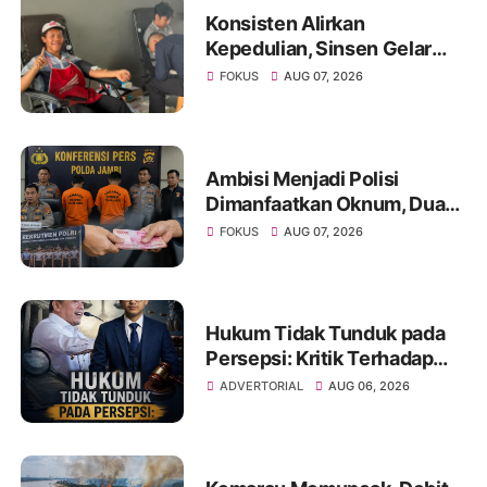
Konsisten Alirkan
Kepedulian, Sinsen Gelar
Donor Darah ke-23 dalam
FOKUS
AUG 07, 2026
Perayaan Anniversary
Sinsen
Ambisi Menjadi Polisi
Dimanfaatkan Oknum, Dua
Anggota Polda Jambi Diduga
FOKUS
AUG 07, 2026
Tipu Calon Bintara dengan
Janji Kelulusan
Hukum Tidak Tunduk pada
Persepsi: Kritik Terhadap
Monopoli Kebenaran oleh
ADVERTORIAL
AUG 06, 2026
Media dan Aktivis