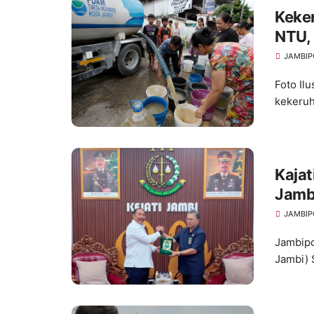
Keke
NTU, 
Seju
JAMBIP
Foto Il
kekeruh
Kajat
Jamb
Pene
JAMBIP
Jambipo
Jambi) 