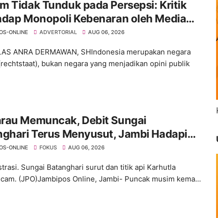
 Tidak Tunduk pada Persepsi: Kritik
adap Monopoli Kebenaran oleh Media
ktivis
OS-ONLINE
ADVERTORIAL
AUG 06, 2026
ELAS ANRA DERMAWAN, SHIndonesia merupakan negara
rechtstaat), bukan negara yang menjadikan opini publik
rau Memuncak, Debit Sungai
nghari Terus Menyusut, Jambi Hadapi
an Krisis Air Bersih dan Karhutla
OS-ONLINE
FOKUS
AUG 06, 2026
strasi. Sungai Batanghari surut dan titik api Karhutla
am. (JPO)Jambipos Online, Jambi- Puncak musim kema...