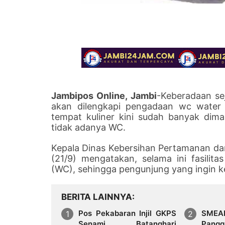
Jambipos Online, Jambi
-Keberadaan se
akan dilengkapi pengadaan wc
water 
tempat kuliner kini sudah banyak di
tidak adanya WC.
Kepala Dinas Kebersihan Pertamanan d
(21/9) mengatakan, selama ini fasilita
(WC), sehingga pengunjung yang ingin ke 
BERITA LAINNYA
Pos Pekabaran Injil GKPS
SMEA
Senami Batanghari
Pangg