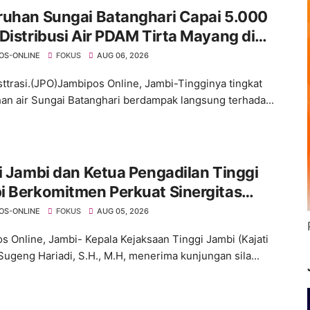
ruhan Sungai Batanghari Capai 5.000
Distribusi Air PDAM Tirta Mayang di
mlah Wilayah Terganggu
OS-ONLINE
FOKUS
AUG 06, 2026
usttrasi.(JPO)Jambipos Online, Jambi-Tingginya tingkat
an air Sungai Batanghari berdampak langsung terhada...
i Jambi dan Ketua Pengadilan Tinggi
i Berkomitmen Perkuat Sinergitas
gakan Hukum
OS-ONLINE
FOKUS
AUG 05, 2026
s Online, Jambi- Kepala Kejaksaan Tinggi Jambi (Kajati
Sugeng Hariadi, S.H., M.H, menerima kunjungan sila...