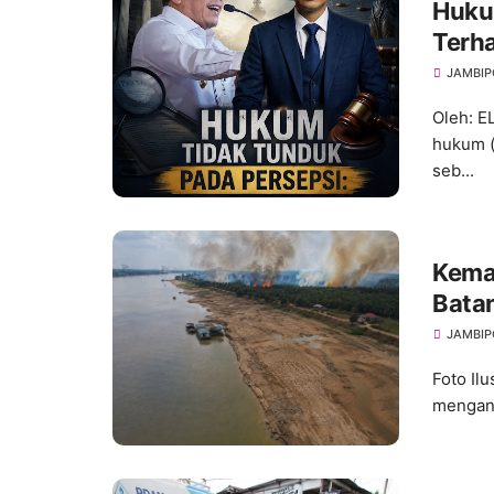
Hukum
Terh
dan A
JAMBIP
Oleh: 
hukum (
seb...
Kema
Bata
Ancam
JAMBIP
Foto Ilu
menganc