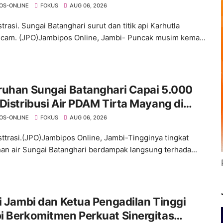
an Krisis Air Bersih dan Karhutla
OS-ONLINE
FOKUS
AUG 06, 2026
strasi. Sungai Batanghari surut dan titik api Karhutla
am. (JPO)Jambipos Online, Jambi- Puncak musim kema...
ruhan Sungai Batanghari Capai 5.000
Distribusi Air PDAM Tirta Mayang di
mlah Wilayah Terganggu
OS-ONLINE
FOKUS
AUG 06, 2026
usttrasi.(JPO)Jambipos Online, Jambi-Tingginya tingkat
an air Sungai Batanghari berdampak langsung terhada...
i Jambi dan Ketua Pengadilan Tinggi
i Berkomitmen Perkuat Sinergitas