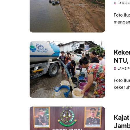
Ancam
JAMBIP
Foto Ilu
menganc
Keke
NTU, 
Seju
JAMBIP
Foto Il
kekeruh
Kajat
Jamb