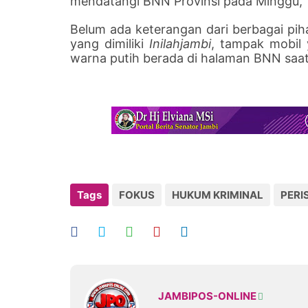
mendatangi BNN Provinsi pada Minggu, 
Belum ada keterangan dari berbagai pi
yang dimiliki
Inilahjambi
, tampak mobil 
warna putih berada di halaman BNN saat 
Tags
FOKUS
HUKUM KRIMINAL
PERI
JAMBIPOS-ONLINE