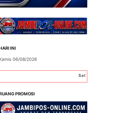
HARI INI
Kamis 06/08/2026
Selamat Datang di Portal 
RUANG PROMOSI