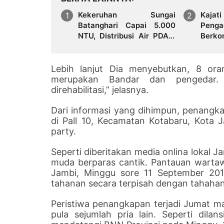
Kekeruhan Sungai
Kajat
Batanghari Capai 5.000
Penga
NTU, Distribusi Air PDAM
Berk
Tirta Mayang di Sejumlah
Sine
Wilayah Terganggu
Huku
Lebih lanjut Dia menyebutkan, 8 or
merupakan Bandar dan pengedar. Ka
direhabilitasi,” jelasnya.
Dari informasi yang dihimpun, penangkap
di Pall 10, Kecamatan Kotabaru, Kota
party.
Seperti diberitakan media onlina lokal J
muda berparas cantik. Pantauan wartaw
Jambi, Minggu sore 11 September 201
tahanan secara terpisah dengan tahahan
Peristiwa penangkapan terjadi Jumat m
pula sejumlah pria lain. Seperti dilans