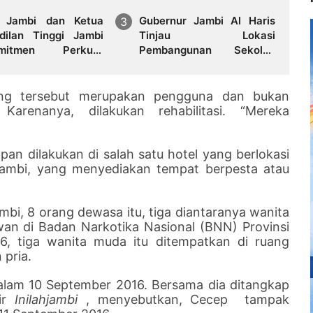
i Jambi dan Ketua
Gubernur Jambi Al Haris
dilan Tinggi Jambi
Tinjau Lokasi
omitmen Perkuat
Pembangunan Sekolah
rgitas Penegakan
Rakyat dan Lokasi
m
Pembangunan BTN Bungo
Green City
ang tersebut merupakan pengguna dan bukan
renanya, dilakukan rehabilitasi. “Mereka
an dilakukan di salah satu hotel yang berlokasi
 Jambi, yang menyediakan tempat berpesta atau
ambi, 8 orang dewasa itu, tiga diantaranya wanita
an di Badan Narkotika Nasional (BNN) Provinsi
6, tiga wanita muda itu ditempatkan di ruang
 pria.
alam 10 September 2016. Bersama dia ditangkap
ir
Inilahjambi
, menyebutkan, Cecep tampak