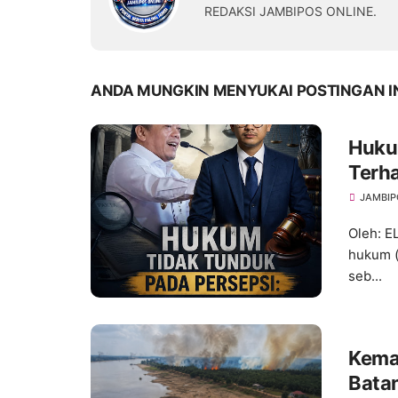
REDAKSI JAMBIPOS ONLINE.
ANDA MUNGKIN MENYUKAI POSTINGAN I
Hukum
Terh
dan A
JAMBIP
Oleh: 
hukum (
seb...
Kema
Bata