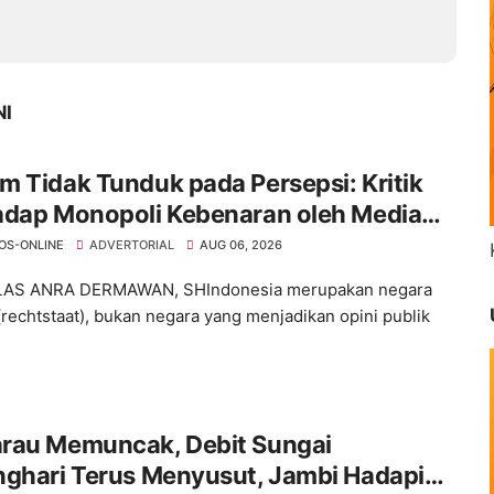
NI
 Tidak Tunduk pada Persepsi: Kritik
adap Monopoli Kebenaran oleh Media
ktivis
OS-ONLINE
ADVERTORIAL
AUG 06, 2026
ELAS ANRA DERMAWAN, SHIndonesia merupakan negara
rechtstaat), bukan negara yang menjadikan opini publik
rau Memuncak, Debit Sungai
nghari Terus Menyusut, Jambi Hadapi