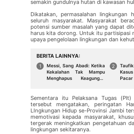
semakin gundulnya hutan di kawasan hulu
Dikatakan, permasalahan lingkungan h
seluruh masyarakat. Masyarakat berad
potensi sumber masalah yang dapat dite
harus kita dorong. Untuk itu partisipas
upaya pengelolaan lingkungan dan kehu
BERITA LAINNYA
Messi, Sang Abadi: Ketika
Taufi
Kekalahan Tak Mampu
Kasus
Menghapus Keagungan
Pacar
Seorang Legenda
Mengg
Sepakbola Dunia
Sementara itu Pelaksana Tugas (Plt)
tersebut mengatakan, peringatan Ha
LIngkungan Hidup se-Provinsi Jambi 
memotivasi kepada masyarakat, khusu
tergerak meningkatkan pengetahuan da
lingkungan sekitaranya.