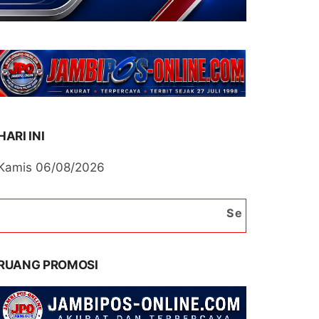
HARI INI
Kamis 06/08/2026
Selamat Datang di Portal B
RUANG PROMOSI