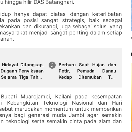
 hingga hilir DAS Batanghari.
idup hanya dapat diatasi dengan keterlibatan
a pada posisi sangat strategis, baik sebagai
kankan dan dikurangi, juga sebagai solusi yang
i masyarakat menjadi sangat penting dalam setiap
tanan.
k Hidayat Ditangkap,
Berburu Saat Hujan dan
 Dugaan Penyiksaan
Petir, Pemuda Danau
 Selama Tiga Tahun
Kedap Ditemukan Tak
uncang Publik
Bernyawa di Tengah
Sawah
 Bupati Muarojambi, Kailani pada kesempatan
ri Kebangkitan Teknologi Nasional dan Hari
tersebut merupakan momentum untuk memberikan
snya bagi generasi muda Jambi agar semakin
n teknologi serta semakin cinta pada alam dan