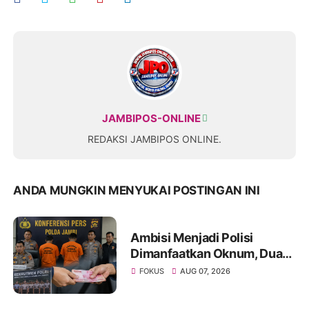
JAMBIPOS-ONLINE
REDAKSI JAMBIPOS ONLINE.
ANDA MUNGKIN MENYUKAI POSTINGAN INI
Ambisi Menjadi Polisi
Dimanfaatkan Oknum, Dua
Anggota Polda Jambi Diduga
FOKUS
AUG 07, 2026
Tipu Calon Bintara dengan
Janji Kelulusan