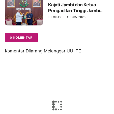
Kajati Jambi dan Ketua
Pengadilan Tinggi Jambi
Berkomitmen Perkuat
FOKUS
AUG 05, 2026
Sinergitas Penegakan
Hukum
0 KOMENTAR
Komentar Dilarang Melanggar UU ITE