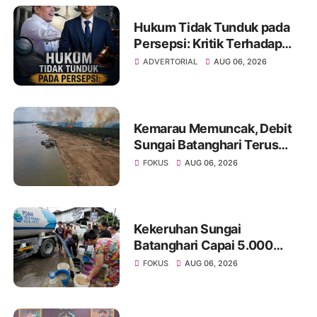
Hukum Tidak Tunduk pada
Persepsi: Kritik Terhadap
Monopoli Kebenaran oleh
ADVERTORIAL
AUG 06, 2026
Media dan Aktivis
Kemarau Memuncak, Debit
Sungai Batanghari Terus
Menyusut, Jambi Hadapi
FOKUS
AUG 06, 2026
Ancaman Krisis Air Bersih
dan Karhutla
Kekeruhan Sungai
Batanghari Capai 5.000
NTU, Distribusi Air PDAM
FOKUS
AUG 06, 2026
Tirta Mayang di Sejumlah
Wilayah Terganggu