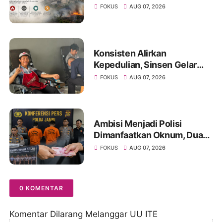
Warga Diminta Waspada
FOKUS
AUG 07, 2026
Hadapi Puncak Kemarau
Konsisten Alirkan
Kepedulian, Sinsen Gelar
Donor Darah ke-23 dalam
FOKUS
AUG 07, 2026
Perayaan Anniversary
Sinsen
Ambisi Menjadi Polisi
Dimanfaatkan Oknum, Dua
Anggota Polda Jambi Diduga
FOKUS
AUG 07, 2026
Tipu Calon Bintara dengan
Janji Kelulusan
0 KOMENTAR
Komentar Dilarang Melanggar UU ITE