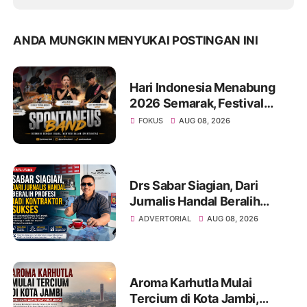
ANDA MUNGKIN MENYUKAI POSTINGAN INI
Hari Indonesia Menabung
2026 Semarak, Festival
Band Pelajar dan Mahasiswa
FOKUS
AUG 08, 2026
Unjuk Kreativitas di Taman
Banjuran Budayo
Drs Sabar Siagian, Dari
Jurnalis Handal Beralih
Profesi Jadi Kontraktor
ADVERTORIAL
AUG 08, 2026
Sukses
Aroma Karhutla Mulai
Tercium di Kota Jambi,