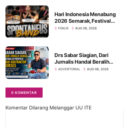
Hari Indonesia Menabung
2026 Semarak, Festival
Band Pelajar dan Mahasiswa
FOKUS
AUG 08, 2026
Unjuk Kreativitas di Taman
Banjuran Budayo,
Spontaneus Band Raih Juara
2
Drs Sabar Siagian, Dari
Jurnalis Handal Beralih
Profesi Jadi Kontraktor
ADVERTORIAL
AUG 08, 2026
Sukses
0 KOMENTAR
Komentar Dilarang Melanggar UU ITE