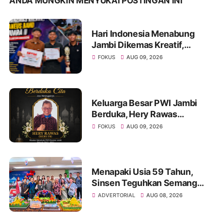
ANDA MUNGKIN MENYUKAI POSTINGAN INI
Hari Indonesia Menabung
Jambi Dikemas Kreatif,
Spontaneus Band Raih Juara
FOKUS
AUG 09, 2026
II Festival Band Pelajar dan
Mahasiswa
Keluarga Besar PWI Jambi
Berduka, Hery Rawas
Mantan Sekretaris PWI
FOKUS
AUG 09, 2026
Jambi Tutup Usia
Menapaki Usia 59 Tahun,
Sinsen Teguhkan Semangat
“Sustainably Growing”
ADVERTORIAL
AUG 08, 2026