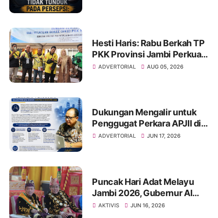
Media dan Aktivis
Hesti Haris: Rabu Berkah TP
PKK Provinsi Jambi Perkuat
Literasi Keuangan dan
ADVERTORIAL
AUG 05, 2026
Budaya Kelola Sampah dari
Rumah
Dukungan Mengalir untuk
Penggugat Perkara APJII di
PN Jambi, Tata Kelola
ADVERTORIAL
JUN 17, 2026
Organisasi Jadi Sorotan
Puncak Hari Adat Melayu
Jambi 2026, Gubernur Al
Haris Ajak Masyarakat
AKTIVIS
JUN 16, 2026
Perkuat Jati Diri dan