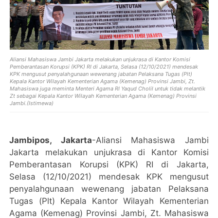
Aliansi Mahasiswa Jambi Jakarta melakukan unjukrasa di Kantor Komisi
Pemberantasan Korupsi (KPK) RI di Jakarta, Selasa (12/10/2021) mendesak
KPK mengusut penyalahgunaan wewenang jabatan Pelaksana Tugas (Plt)
Kepala Kantor Wilayah Kementerian Agama (Kemenag) Provinsi Jambi, Zt.
Mahasiswa juga meminta Menteri Agama RI Yaqud Cholil untuk tidak melantik
Zt sebagai Kepala Kantor Wilayah Kementerian Agama (Kemenag) Provinsi
Jambi.(Istimewa)
Jambipos, Jakarta
-Aliansi Mahasiswa Jambi
Jakarta melakukan unjukrasa di Kantor Komisi
Pemberantasan Korupsi (KPK) RI di Jakarta,
Selasa (12/10/2021) mendesak KPK mengusut
penyalahgunaan wewenang jabatan Pelaksana
Tugas (Plt) Kepala Kantor Wilayah Kementerian
Agama (Kemenag) Provinsi Jambi, Zt. Mahasiswa