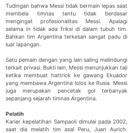
Tudingan bahwa Messi tidak bermain lepas saat
membela timnas tentu tidak berdasar
mengingat profesionalitas Messi. Apalagi
selama in tidak ada friksi di dalam tubuh tim.
Bahkan tim Argentina terkesan sangat padu di
luar lapangan.
Satu pemain dengan yang lain saling melindungi
terkait privasi. Bukti lain, Messi menunjukkan taji
ketika membuat hattrick ke gawang Ekuador
yang membawa Argentina lolos ke Rusia. Messi
juga merupakan pencetak gol terbanyak
sepanjang sejarah timnas Argentina.
Pelatih
Karier kepelatihan Sampaoli dimulai pada 2002,
saat dia melatih tim asal Peru, Juan Aurich.