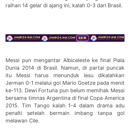
raihan 14 gelar di ajang ini, kalah 0-3 dari Brasil.
Messi pun mengantar Albiceleste ke final Piala
Dunia 2014 di Brasil. Namun, di partai puncak
itu Messi harus menunduk lesu dikalahkan
Jerman 0-1 melalui gol Mario Goetze pada menit
ke-113. Dewi Fortuna pun belum memihak Messi
bersama timnas Argentina di final Copa America
2015. Tim Tango kalah 1-4 dalam drama adu
penalti setelah bermain imbang tanpa gol
melawan Cile.