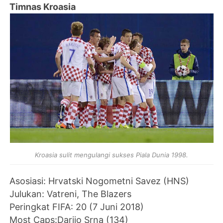
Timnas
Kroasia
Kroasia sulit mengulangi sukses Piala Dunia 1998.
Asosiasi: Hrvatski Nogometni Savez (HNS)
Julukan: Vatreni, The Blazers
Peringkat FIFA: 20 (7 Juni 2018)
Most Caps:Darijo Srna (134)