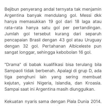
Bejibun penyerang andal ternyata tak menjamin
Argentina banyak mendulang gol. Messi dkk
hanya memasukkan 19 gol dari 18 laga atau
rata-rata hanya satu gol per pertandingan.
Jumlah gol tersebut kurang dari separuh
pencapaian Brasil dengan 43 gol atau Uruguay
dengan 32 gol. Pertahanan Albiceleste pun
sangat longgar, sehingga kebobolan 16 gol.
"Drama" di babak kualifikasi bisa terulang bila
Sampaoli tidak berbenah. Apalagi di grup D, ada
tiga penghuni lain yang sering membuat
kejutan, yakni Nigeria, Islandia, dan Kroasia.
Sampai saat ini Argentina masih diunggulkan.
Kekuatan nyaris sama dengan Piala Dunia 2014.