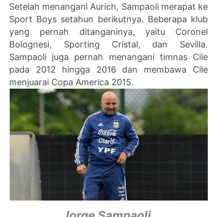
Setelah menangani Aurich, Sampaoli merapat ke
Sport Boys setahun berikutnya. Beberapa klub
yang pernah ditanganinya, yaitu Coronel
Bolognesi, Sporting Cristal, dan Sevilla.
Sampaoli juga pernah menangani timnas Cile
pada 2012 hingga 2016 dan membawa Cile
menjuarai Copa America 2015.
Jorge Sampaoli.