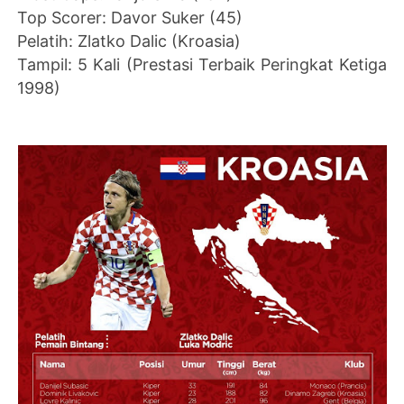
Top Scorer: Davor Suker (45)
Pelatih: Zlatko Dalic (Kroasia)
Tampil: 5 Kali (Prestasi Terbaik Peringkat Ketiga
1998)