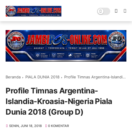
Beranda
PIALA DUNIA 2018
Profile Timnas Argentina-Islandia-Kroasia-Nigeria Piala Dunia 2018 (Group D)
Profile Timnas Argentina-
Islandia-Kroasia-Nigeria Piala
Dunia 2018 (Group D)
SENIN, JUNI 18, 2018
0 KOMENTAR