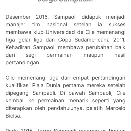
Desember 2016, Sampaoli didapuk menjadi
manajer tim nasional setelah ia sukses
membawa klub Universidad de Cile memenangi
tiga gelar liga dan Copa Sudamericana 2011.
Kehadiran Sampaoli membawa perubahan baik
dari segi permainan maupun hasil
pertandingan.
Cile memenangi tiga dari empat pertandingan
kualifikasi Piala Dunia pertama mereka setelah
dipegang Sampaoli. Di bawah Sampaoli, Cile
kembali ke permainan menarik seperti yang
diterapkan oleh pendahulunya, pelatih Marcelo
Bielsa.
Pada 2015, Jorge Sampaoli mengantar timnas