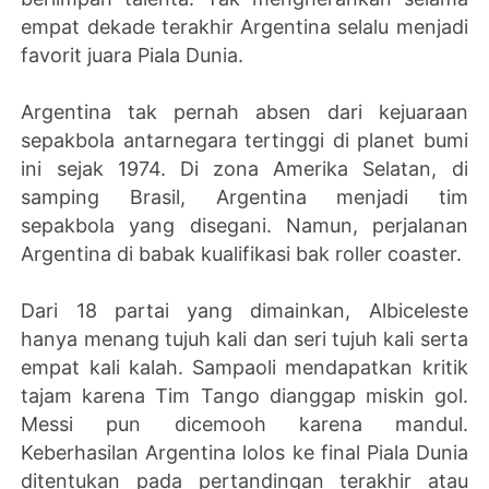
empat dekade terakhir Argentina selalu menjadi
favorit juara Piala Dunia.
Argentina tak pernah absen dari kejuaraan
sepakbola antarnegara tertinggi di planet bumi
ini sejak 1974. Di zona Amerika Selatan, di
samping Brasil, Argentina menjadi tim
sepakbola yang disegani. Namun, perjalanan
Argentina di babak kualifikasi bak roller coaster.
Dari 18 partai yang dimainkan, Albiceleste
hanya menang tujuh kali dan seri tujuh kali serta
empat kali kalah. Sampaoli mendapatkan kritik
tajam karena Tim Tango dianggap miskin gol.
Messi pun dicemooh karena mandul.
Keberhasilan Argentina lolos ke final Piala Dunia
ditentukan pada pertandingan terakhir atau