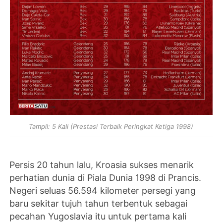
Tampil: 5 Kali (Prestasi Terbaik Peringkat Ketiga 1998)
Persis 20 tahun lalu, Kroasia sukses menarik
perhatian dunia di Piala Dunia 1998 di Prancis.
Negeri seluas 56.594 kilometer persegi yang
baru sekitar tujuh tahun terbentuk sebagai
pecahan Yugoslavia itu untuk pertama kali