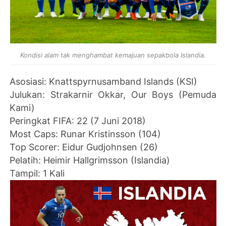
Kondisi alam tak menghambat kemajuan sepakbola Islandia.
Asosiasi: Knattspyrnusamband Islands (KSI)
Julukan: Strakarnir Okkar, Our Boys (Pemuda
Kami)
Peringkat FIFA: 22 (7 Juni 2018)
Most Caps: Runar Kristinsson (104)
Top Scorer: Eidur Gudjohnsen (26)
Pelatih: Heimir Hallgrimsson (Islandia)
Tampil: 1 Kali