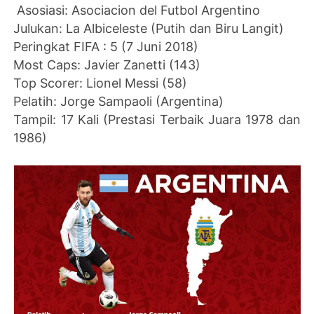
Asosiasi: Asociacion del Futbol Argentino
Julukan: La Albiceleste (Putih dan Biru Langit)
Peringkat FIFA : 5 (7 Juni 2018)
Most Caps: Javier Zanetti (143)
Top Scorer: Lionel Messi (58)
Pelatih: Jorge Sampaoli (Argentina)
Tampil: 17 Kali (Prestasi Terbaik Juara 1978 dan
1986)