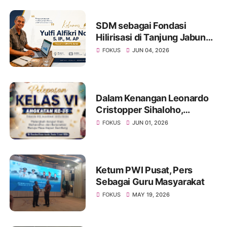
SDM sebagai Fondasi
Hilirisasi di Tanjung Jabung
Barat dan Tanjung Jabung
FOKUS
JUN 04, 2026
Timur
Dalam Kenangan Leonardo
Cristopper Sihaloho,
Sahabat yang Tetap Hadir di
FOKUS
JUN 01, 2026
Acara Pelepasan Kelas VI
Angkatan Ke 35 SD Xaverius
2 Kota Jambi
Ketum PWI Pusat, Pers
Sebagai Guru Masyarakat
FOKUS
MAY 19, 2026