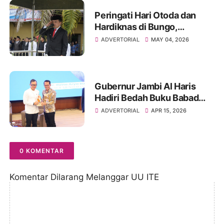
Peringati Hari Otoda dan
Hardiknas di Bungo,
Gubernur Jambi Al Haris
ADVERTORIAL
MAY 04, 2026
Dorong Pendidikan
Berkualitas dan Sinergi
Semua Pihak
Gubernur Jambi Al Haris
Hadiri Bedah Buku Babad
Alas, Karya Autobiografi-
ADVERTORIAL
APR 15, 2026
Reflektif Wamendagri Bima
Arya Sugiarto
0 KOMENTAR
Komentar Dilarang Melanggar UU ITE