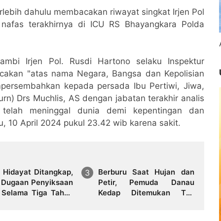
ebih dahulu membacakan riwayat singkat Irjen Pol
nafas terakhirnya di ICU RS Bhayangkara Polda
mbi Irjen Pol. Rusdi Hartono selaku Inspektur
cakan "atas nama Negara, Bangsa dan Kepolisian
mpersembahkan kepada persada Ibu Pertiwi, Jiwa,
urn) Drs Muchlis, AS dengan jabatan terakhir analis
 telah meninggal dunia demi kepentingan dan
 10 April 2024 pukul 23.42 wib karena sakit.
k Hidayat Ditangkap,
Berburu Saat Hujan dan
 Dugaan Penyiksaan
Petir, Pemuda Danau
 Selama Tiga Tahun
Kedap Ditemukan Tak
uncang Publik
Bernyawa di Tengah
Sawah