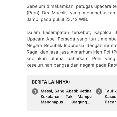
Sebelum dimakamkan, petugas upacara terl
(Purn) Drs Muchlis yang menghebuskan 
Jambi pada pukul 23.42 WIB.
Dalam kesempatan tersebut, Kapolda Ja
Upacara Apel Persada yang turut memba
Negara Republik Indonesia dengan ini e
Raga, dan jasa-jasa Almarhum Irjen Pol (P
kebijakan utama baharkam Polri yang
keseluruhan bangsa dan negara pada Rabu,
BERITA LAINNYA
Messi, Sang Abadi: Ketika
Taufi
Kekalahan Tak Mampu
Kasus
Menghapus Keagungan
Pacar
Seorang Legenda
Mengg
Sepakbola Dunia