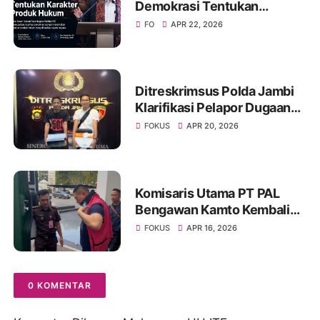
Demokrasi Tentukan
Karakter Produk Hukum
FO
APR 22, 2026
Ditreskrimsus Polda Jambi
Klarifikasi Pelapor Dugaan
Korupsi Proyek IT Bank 9
FOKUS
APR 20, 2026
Jambi
Komisaris Utama PT PAL
Bengawan Kamto Kembali
Ditahan, Status Berubah dari
FOKUS
APR 16, 2026
Tahanan Kota ke Rutan
0 KOMENTAR