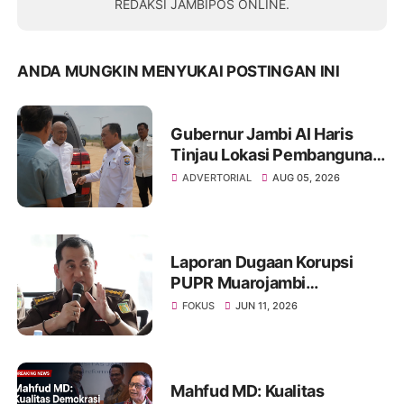
REDAKSI JAMBIPOS ONLINE.
ANDA MUNGKIN MENYUKAI POSTINGAN INI
Gubernur Jambi Al Haris
Tinjau Lokasi Pembangunan
Sekolah Rakyat dan Lokasi
ADVERTORIAL
AUG 05, 2026
Pembangunan BTN Bungo
Green City
Laporan Dugaan Korupsi
PUPR Muarojambi
Dilimpahkan, Muncul
FOKUS
JUN 11, 2026
Perdebatan Soal Peran
Kejati dalam Menangani
Aduan Publik
Mahfud MD: Kualitas