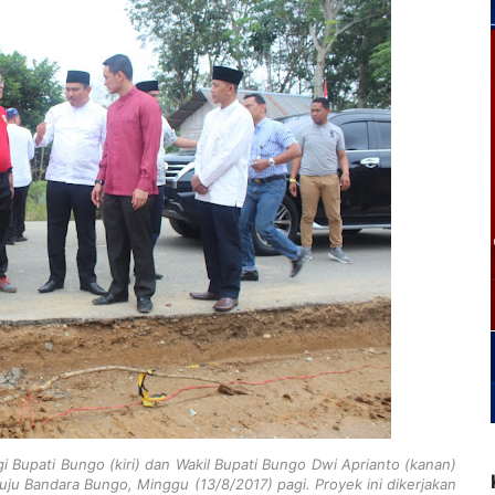
 Bupati Bungo (kiri) dan Wakil Bupati Bungo Dwi Aprianto (kanan)
uju Bandara Bungo, Minggu (13/8/2017) pagi. Proyek ini dikerjakan