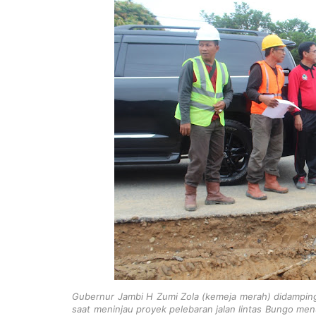
Gubernur Jambi H Zumi Zola (kemeja merah) didampingi
saat meninjau proyek pelebaran jalan lintas Bungo men