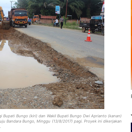
 Bupati Bungo (kiri) dan Wakil Bupati Bungo Dwi Aprianto (kanan)
uju Bandara Bungo, Minggu (13/8/2017) pagi. Proyek ini dikerjakan
.