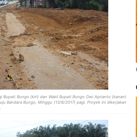
 Bupati Bungo (kiri) dan Wakil Bupati Bungo Dwi Aprianto (kanan)
uju Bandara Bungo, Minggu (13/8/2017) pagi. Proyek ini dikerjakan
.