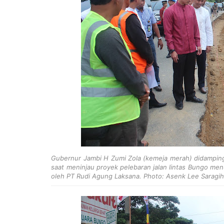
Gubernur Jambi H Zumi Zola (kemeja merah) didampingi
saat meninjau proyek pelebaran jalan lintas Bungo men
oleh PT Rudi Agung Laksana. Photo: Asenk Lee Saragih