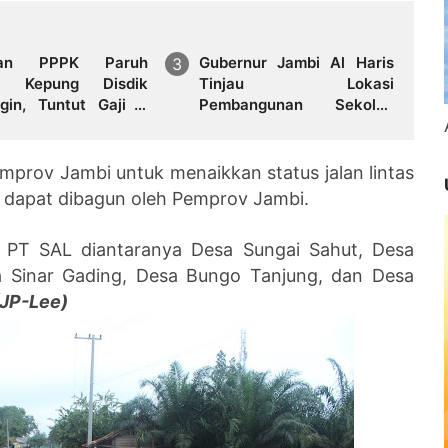
san PPPK Paruh
Gubernur Jambi Al Haris
u Kepung Disdik
Tinjau Lokasi
gin, Tuntut Gaji 4
Pembangunan Sekolah
dan Kejelasan SK
Rakyat dan Lokasi
Pembangunan BTN Bungo
Green City
mprov Jambi untuk menaikkan status jalan lintas
ga dapat dibagun oleh Pemprov Jambi.
es PT SAL diantaranya Desa Sungai Sahut, Desa
a Sinar Gading, Desa Bungo Tanjung, dan Desa
(JP-Lee)