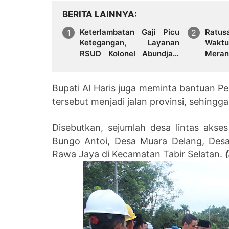
BERITA LAINNYA
Keterlambatan Gaji Picu
Ratu
Ketegangan, Layanan
Wakt
RSUD Kolonel Abundjani
Meran
Bangko Terancam
Bulan 
Terganggu
Bupati Al Haris juga meminta bantuan Pe
tersebut menjadi jalan provinsi, sehing
Disebutkan, sejumlah desa lintas aks
Bungo Antoi, Desa Muara Delang, Des
Rawa Jaya di Kecamatan Tabir Selatan.