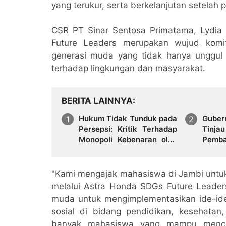
yang terukur, serta berkelanjutan setelah 
CSR PT Sinar Sentosa Primatama, Lydi
Future Leaders merupakan wujud ko
generasi muda yang tidak hanya unggul s
terhadap lingkungan dan masyarakat.
BERITA LAINNYA
Hukum Tidak Tunduk pada
Guber
Persepsi: Kritik Terhadap
Tin
Monopoli Kebenaran oleh
Pemb
Media dan Aktivis
Raky
Pemba
Green
"Kami mengajak mahasiswa di Jambi untu
melalui Astra Honda SDGs Future Leader
muda untuk mengimplementasikan ide-id
sosial di bidang pendidikan, kesehatan
banyak mahasiswa yang mampu mencipt