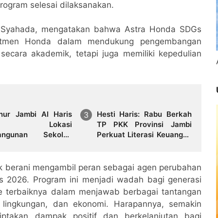
program selesai dilaksanakan.
a Syahada, mengatakan bahwa Astra Honda SDGs
mitmen Honda dalam mendukung pengembangan
ecara akademik, tetapi juga memiliki kepedulian
nur Jambi Al Haris
Hesti Haris: Rabu Berkah
jau Lokasi
TP PKK Provinsi Jambi
angunan Sekolah
Perkuat Literasi Keuangan
at dan Lokasi
dan Budaya Kelola
ngunan BTN Bungo
Sampah dari Rumah
 City
k berani mengambil peran sebagai agen perubahan
s 2026. Program ini menjadi wadah bagi generasi
e terbaiknya dalam menjawab berbagai tantangan
, lingkungan, dan ekonomi. Harapannya, semakin
akan dampak positif dan berkelanjutan bagi