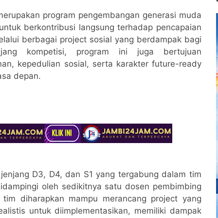
 merupakan program pengembangan generasi muda
ntuk berkontribusi langsung terhadap pencapaian
alui berbagai project sosial yang berdampak bagi
ang kompetisi, program ini juga bertujuan
kepedulian sosial, serta karakter future-ready
asa depan.
 jenjang D3, D4, dan S1 yang tergabung dalam tim
didampingi oleh sedikitnya satu dosen pembimbing
ap tim diharapkan mampu merancang project yang
alistis untuk diimplementasikan, memiliki dampak