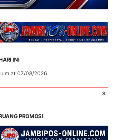
HARI INI
Jum'at 07/08/2026
Selamat Datang di Portal
RUANG PROMOSI