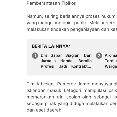
Pemberantasan Tipikor.
Namun, seiring berjalannya proses hukum,
yang menggiring opini publik. Melalui ber
melakukan tindakan penganiayaan dan k
BERITA LAINNYA
Drs Sabar Siagian, Dari
Arom
Jurnalis Handal Beralih
Terci
Profesi Jadi Kontraktor
Warga
Sukses
Hadap
Tim Advokasi Pemprov Jambi menyayangka
Iskandar masuk kategori manipulasi psiko
memerankan diri seolah-olah sebagai k
sebagai pihak yang diduga melakukan p
dan aset daerah.