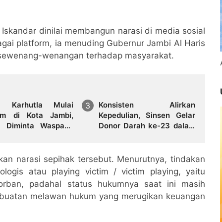
 Iskandar dinilai membangun narasi di media sosial
bagai platform, ia menuding Gubernur Jambi Al Haris
esewenang-wenangan terhadap masyarakat.
a Karhutla Mulai
Konsisten Alirkan
um di Kota Jambi,
Kepedulian, Sinsen Gelar
 Diminta Waspada
Donor Darah ke-23 dalam
i Puncak Kemarau
Perayaan Anniversary
Sinsen
n narasi sepihak tersebut. Menurutnya, tindakan
logis atau playing victim / victim playing, yaitu
orban, padahal status hukumnya saat ini masih
erbuatan melawan hukum yang merugikan keuangan