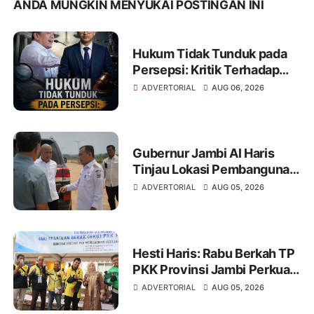
ANDA MUNGKIN MENYUKAI POSTINGAN INI
Hukum Tidak Tunduk pada
Persepsi: Kritik Terhadap
Monopoli Kebenaran oleh
ADVERTORIAL
AUG 06, 2026
Media dan Aktivis
Gubernur Jambi Al Haris
Tinjau Lokasi Pembangunan
Sekolah Rakyat dan Lokasi
ADVERTORIAL
AUG 05, 2026
Pembangunan BTN Bungo
Green City
Hesti Haris: Rabu Berkah TP
PKK Provinsi Jambi Perkuat
Literasi Keuangan dan
ADVERTORIAL
AUG 05, 2026
Budaya Kelola Sampah dari