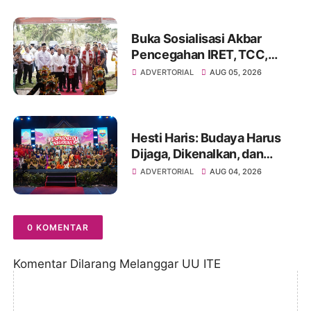
Rumah
Buka Sosialisasi Akbar
Pencegahan IRET, TCC,
Perundungan, dan Bahaya
ADVERTORIAL
AUG 05, 2026
Narkoba di Bungo
Hesti Haris: Budaya Harus
Dijaga, Dikenalkan, dan
Diwariskan
ADVERTORIAL
AUG 04, 2026
0 KOMENTAR
Komentar Dilarang Melanggar UU ITE